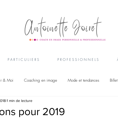
P A R T I C U L I E R S
P R O F E S S I O N N E L S
ir & Moi
Coaching en image
Mode et tendances
Bille
2018
1 min de lecture
lges
ions pour 2019