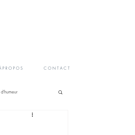
À P R O P O S
C O N T A C T
t d'humeur