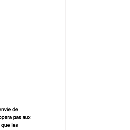
envie de 
ppera pas aux 
 que les 