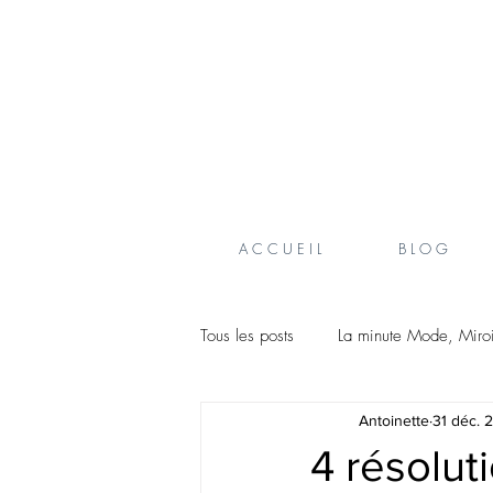
A C C U E I L
B L O G
Tous les posts
La minute Mode, Miro
Antoinette
31 déc. 
Coaching de vie
Créateurs be
4 résolut