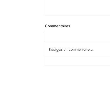
Commentaires
Rédigez un commentaire...
Comment se sont déroulées
mes vacances? Et quelques
réflexions qui en découlent.