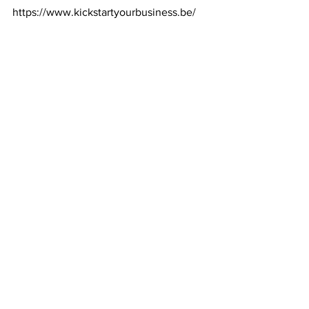
https://www.kickstartyourbusiness.be/
#podcast
#jeuneentrepreneur
#mompreneur
#revelezvotrepotentiel
#coachdevie
#coachenimage
#cheminement
#expérience
#confianceensoi
Billet d'humeur
Voir tout
Posts récents