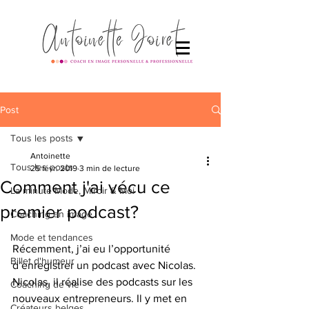
Post
Tous les posts
Antoinette
Tous les posts
25 févr. 2019
3 min de lecture
Comment j'ai vécu ce
La minute Mode, Miroir & Moi
premier podcast?
Coaching en image
Mode et tendances
Récemment, j’ai eu l’opportunité 
Billet d'humeur
d’enregistrer un podcast avec Nicolas. 
Nicolas, il réalise des podcasts sur les 
Coaching de vie
nouveaux entrepreneurs. Il y met en 
Créateurs belges