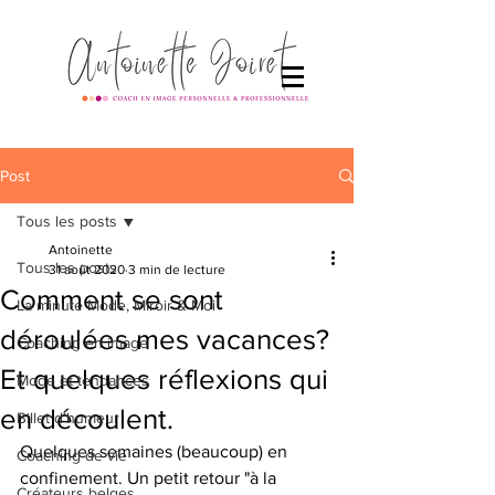
Post
Tous les posts
Antoinette
Tous les posts
31 août 2020
3 min de lecture
Comment se sont
La minute Mode, Miroir & Moi
déroulées mes vacances?
Coaching en image
Et quelques réflexions qui
Mode et tendances
en découlent.
Billet d'humeur
Quelques semaines (beaucoup) en 
Coaching de vie
confinement. Un petit retour "à la 
Créateurs belges