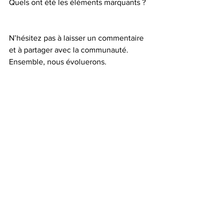
Quels ont été les éléments marquants ?  
N’hésitez pas à laisser un commentaire 
et à partager avec la communauté. 
Ensemble, nous évoluerons. 
Laissez-vous rayonner ! ☀️
#blogbelge
#commentsesontderouleesmesvacance
s
#coachenimage
#antoinettejoiret
#révélezvotrepotentiel