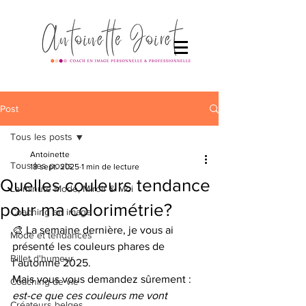
Post
Tous les posts
Antoinette
Tous les posts
18 sept. 2025
1 min de lecture
Quelles couleurs tendance
La minute Mode, Miroir & Moi
pour ma colorimétrie?
Coaching en image
🎨 La semaine dernière, je vous ai 
Mode et tendances
présenté les couleurs phares de 
Billet d'humeur
l’automne 2025.
Mais vous vous demandez sûrement : 
Coaching de vie
est-ce que ces couleurs me vont 
Créateurs belges