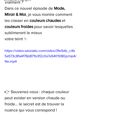
vraiment ?
Dans ce nouvel épisode de 
Mode, 
Miroir & Moi
, je vous montre comment 
les classer en 
couleurs chaudes
 et 
couleurs froides
 pour savoir lesquelles 
sublimeront le mieux 
votre teint ✨
https://video.wixstatic.com/video/3fe5db_c4b
5a573c8fa4f76b871b3f2c0a7a54f/1080p/mp4/
file.mp4
👉 Souvenez-vous : chaque couleur 
peut exister en version chaude ou 
froide… le secret est de trouver la 
nuance qui vous correspond !