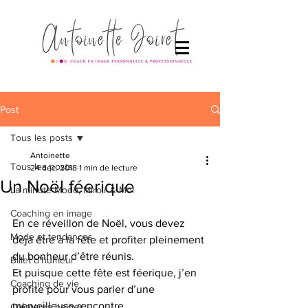
Post
Tous les posts
Antoinette
Tous les posts
24 déc. 2018
1 min de lecture
Un Noël féerique
La minute Mode, Miroir & Moi
Coaching en image
En ce réveillon de Noël, vous devez 
Mode et tendances
déjà être à la fête et profiter pleinement 
du bonheur d’être réunis. 
Billet d'humeur
Et puisque cette fête est féerique, j’en 
Coaching de vie
profite pour vous parler d’une 
merveilleuse rencontre. 
Créateurs belges