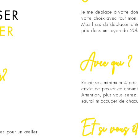
SER
Je me déplace à votre domi
votre choix avec tout mon
Mes frais de déplacements
IER
prix dans un rayon de 20k
Avec qui ?
r?
Réunissez minimum 4 pers
envie de passer ce choue
Attention, plus vous sere
saurai m'occuper de chac
Et si vous ê
s pour un atelier.