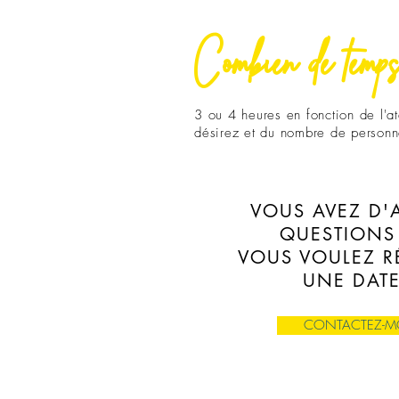
Combien de temp
3 ou 4 heures en fonction de l'at
désirez et du nombre de person
VOUS AVEZ D'
QUESTIONS
VOUS VOULEZ R
UNE DATE
CONTACTEZ-M