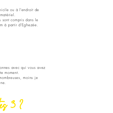
cile ou à l'endroit de
 matériel.
 sont compris dans le
m à partir d'Eghezée.
onnes avec qui vous avez
tte moment.
z nombreuses, moins je
une.
tes 3 ?