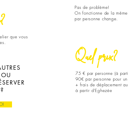
Pas de problème!
s?
On fonctionne de la même 
par personne change.
elier que vous
nes.
Quel prix?
AUTRES
75 € par personne (à part
 OU
90€ par personne pour un
ÉSERVER
+ frais de déplacement a
?
à partir d'Eghezée
OI