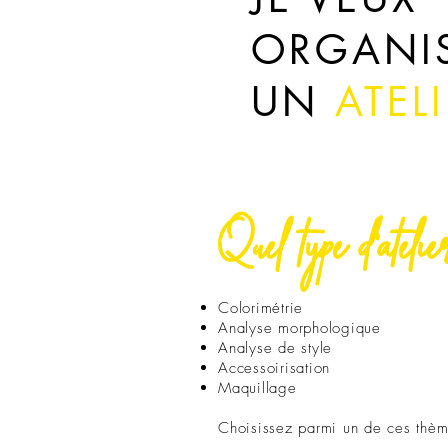
ORGANI
UN
ATEL
Quel type d'atelie
Colorimétrie
Analyse morphologique
Analyse de style
Accessoirisation
Maquillage
Choisissez parmi un de ces thème