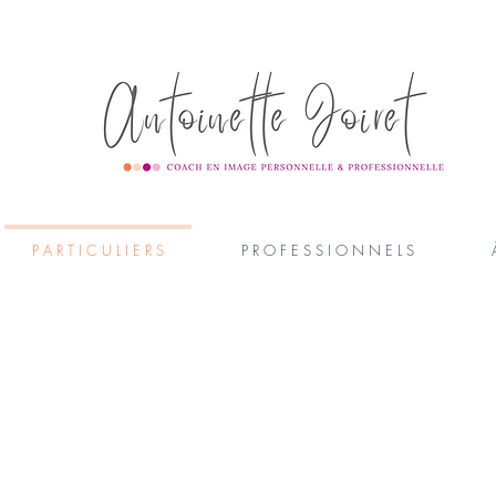
P A R T I C U L I E R S
P R O F E S S I O N N E L S