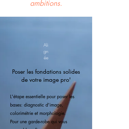
ambitions.
Ali
gn
ée
Poser les fondations solides
de votre image pro'
L'étape essentielle pour poser les
bases: diagnostic d'image,
colorimétrie et morphologie.
Pour une garde-robe qui vous