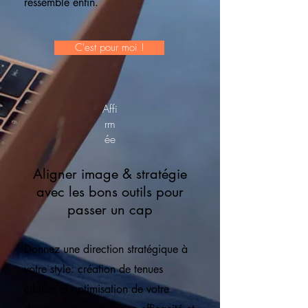
ressemble enfin.
C'est pour moi !
Affi
rm
ée
Aligner image & stratégie
avec les bons outils pour
passer un cap
Donnez une direction stratégique à
votre style: création de tenues
ciblées et optimisation de votre