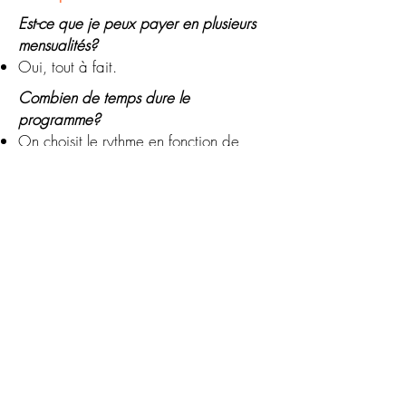
Est-ce que je peux payer en plusieurs
mensualités?
Oui, tout à fait.
Combien de temps dure le
programme?
On choisit le rythme en fonction de
vous. Certains veulent les infos
rapidement tandis que d'autres
préfèrent implémenter.
On planifie le programme lors du
premier rendez-vous.
Comment se déroulent les rendez-vous?
En présentiel à mon domicile (Eghezée)
En visio
On mélange le présentiel et les visios
Je peux me déplacer en entreprise si
besoin