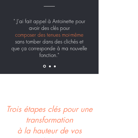
" J'ai fait appel à Antoinette pour
avoir des clés pour
composer des tenues moi-même
sans tomber dans des clichés et
que ça corresponde à ma nouvelle
fonction."
Trois étapes clés pour une
transformation
à la hauteur de vos