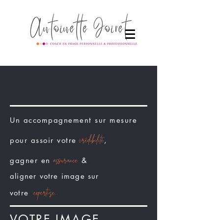
Un accompagnement sur mesure
crédibilité
pour assoir votre
,
assurance
gagner en
&
aligner votre image sur
expertise
.
votre
VOTRE IMAGE