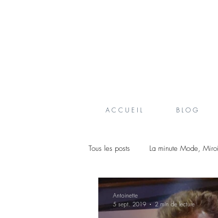
A C C U E I L
B L O G
Tous les posts
La minute Mode, Miro
Créateurs belges
Antoinette
5 sept. 2019
2 min de lecture