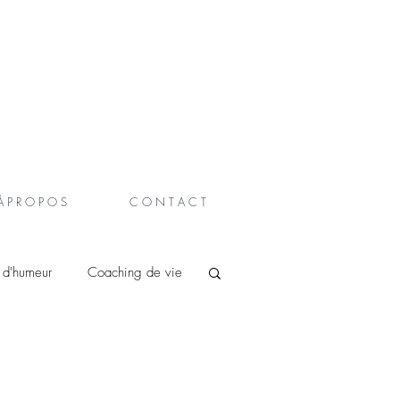
À P R O P O S
C O N T A C T
t d'humeur
Coaching de vie