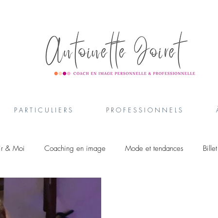
P A R T I C U L I E R S
P R O F E S S I O N N E L S
ir & Moi
Coaching en image
Mode et tendances
Bille