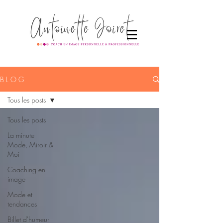
B L O G
Tous les posts
Tous les posts
La minute
Mode, Miroir &
Moi
Coaching en
image
Mode et
tendances
Billet d'humeur