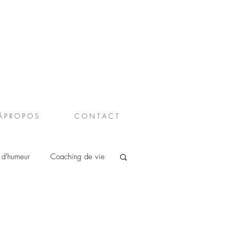
À P R O P O S
C O N T A C T
t d'humeur
Coaching de vie