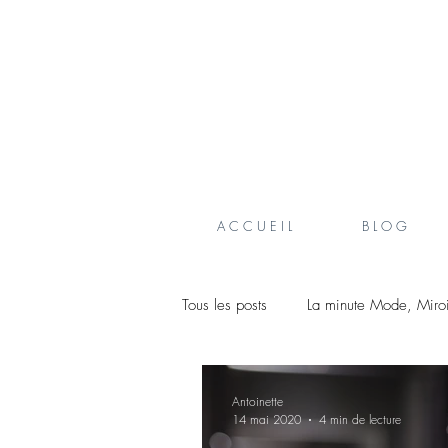
A C C U E I L
B L O G
Tous les posts
La minute Mode, Miro
Créateurs belges
Antoinette
14 mai 2020
4 min de lecture