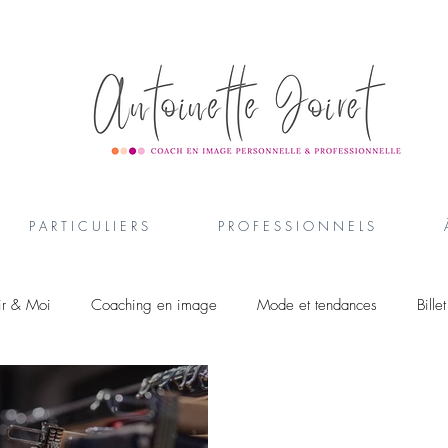
P A R T I C U L I E R S
P R O F E S S I O N N E L S
ir & Moi
Coaching en image
Mode et tendances
Bille