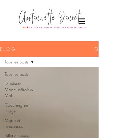
B L O G
Tous les posts
Tous les posts
La minute
Mode, Miroir &
Moi
Coaching en
image
Mode et
tendances
Billet d'humeur