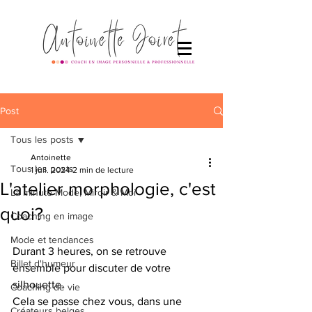
Post
Tous les posts
Antoinette
Tous les posts
1 juil. 2024
2 min de lecture
L'atelier morphologie, c'est
La minute Mode, Miroir & Moi
quoi?
Coaching en image
Mode et tendances
Durant 3 heures, on se retrouve 
Billet d'humeur
ensemble pour discuter de votre 
silhouette.
Coaching de vie
Cela se passe chez vous, dans une 
Créateurs belges