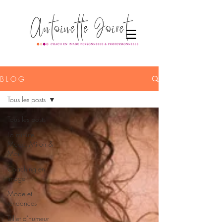
B L O G
Tous les posts
Tous les posts
La minute
Mode, Miroir &
Moi
Coaching en
image
Mode et
tendances
Billet d'humeur