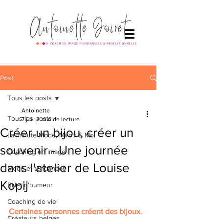
Post
Tous les posts
Antoinette
Tous les posts
7 juil.
4 min de lecture
Créer un bijou, créer un
La minute Mode, Miroir & Moi
souvenir - Une journée
Coaching en image
dans l'atelier de Louise
Mode et tendances
Kopij
Billet d'humeur
Coaching de vie
Certaines personnes créent des bijoux.
Créateurs belges