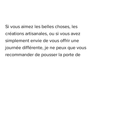
Si vous aimez les belles choses, les 
créations artisanales, ou si vous avez 
simplement envie de vous offrir une 
journée différente, je ne peux que vous 
recommander de pousser la porte de 
son atelier et de découvrir son univers. 
Parce que Louise crée du beau:
dans ses 
bijoux
 ;
dans ses 
peintures
 ;
dans son 
atelier
 ;
dans les 
objets
 que l'on fabrique ;
et dans les 
émotions
avec 
lesquelles on repart.