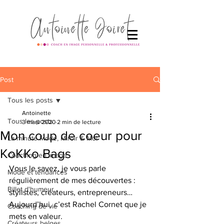
Post
Tous les posts
Antoinette
Tous les posts
3 mars 2020
2 min de lecture
Mon coup de coeur pour
La minute Mode, Miroir & Moi
KoKKo Bags
Coaching en image
Vous le savez, je vous parle 
Mode et tendances
régulièrement de mes découvertes : 
Billet d'humeur
stylistes, créateurs, entrepreneurs…
Aujourd’hui, c’est Rachel Cornet que je 
Coaching de vie
mets en valeur.
Créateurs belges