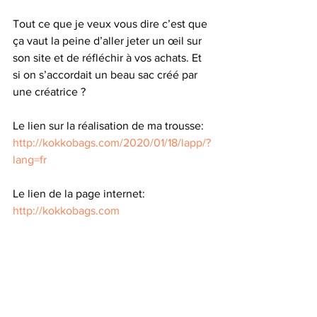
Tout ce que je veux vous dire c’est que 
ça vaut la peine d’aller jeter un œil sur 
son site et de réfléchir à vos achats. Et 
si on s’accordait un beau sac créé par 
une créatrice ? 
Le lien sur la réalisation de ma trousse:
http://kokkobags.com/2020/01/18/lapp/?
lang=fr
Le lien de la page internet:
http://kokkobags.com
N’oubliez pas que les accessoires font 
la différence.
Et puis la mode est belge et unique… à 
votre façon 😉