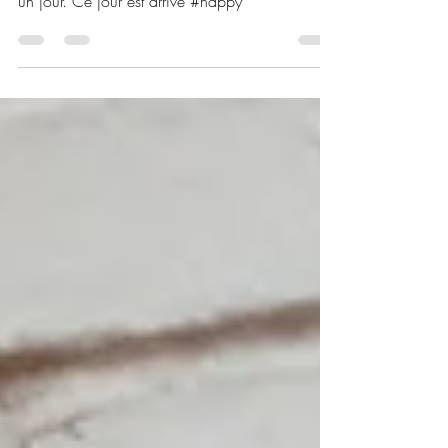
mesure. J'ai tout de suite su que je craquerais
un jour. Ce jour est arrivé #happy