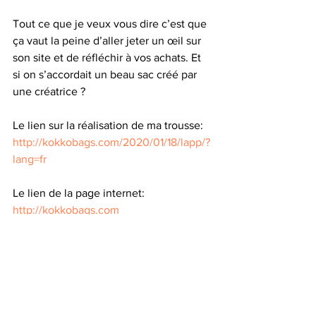
Tout ce que je veux vous dire c’est que 
ça vaut la peine d’aller jeter un œil sur 
son site et de réfléchir à vos achats. Et 
si on s’accordait un beau sac créé par 
une créatrice ? 
Le lien sur la réalisation de ma trousse:
http://kokkobags.com/2020/01/18/lapp/?
lang=fr
Le lien de la page internet:
http://kokkobags.com
N’oubliez pas que les accessoires font 
la différence.
Et puis la mode est belge et unique… à 
votre façon 😉