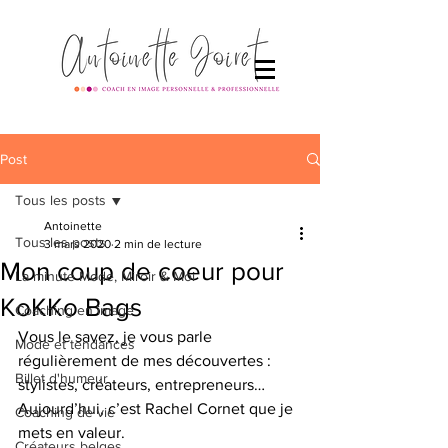
Post
Tous les posts
Antoinette
Tous les posts
3 mars 2020
2 min de lecture
Mon coup de coeur pour
La minute Mode, Miroir & Moi
KoKKo Bags
Coaching en image
Vous le savez, je vous parle 
Mode et tendances
régulièrement de mes découvertes : 
Billet d'humeur
stylistes, créateurs, entrepreneurs…
Aujourd’hui, c’est Rachel Cornet que je 
Coaching de vie
mets en valeur.
Créateurs belges