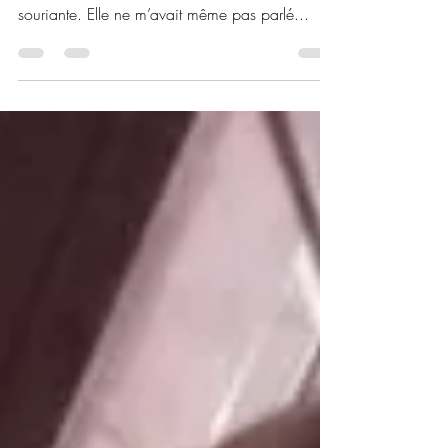
Antoinette
21 avr. 2020
1 min de lecture
Qui est L.O.L.A.?
C’est lors d’un de mes ateliers colorimétrie que
j’ai rencontré Lola. Une personne discrète et
souriante. Elle ne m’avait même pas parlé...