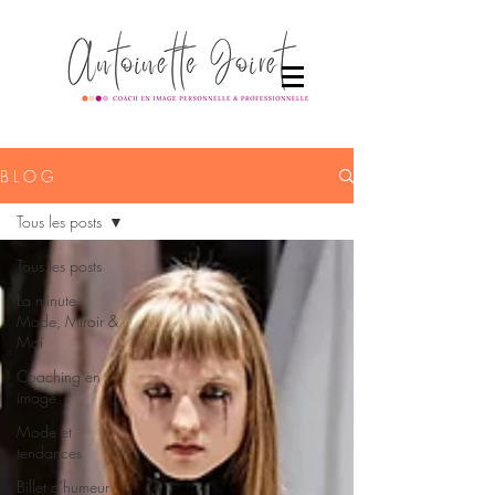
B L O G
Tous les posts
Tous les posts
La minute
Mode, Miroir &
Moi
Coaching en
image
Mode et
tendances
Billet d'humeur