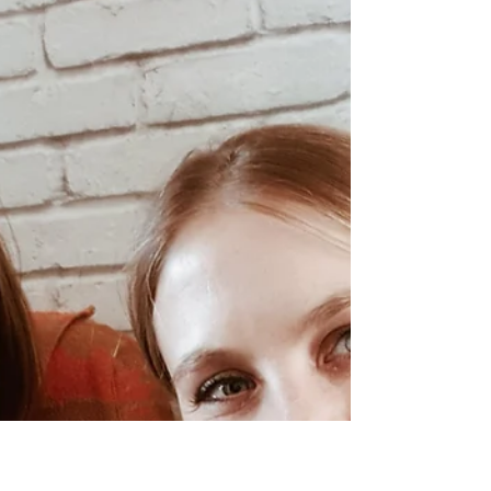
Antoinette
26 mars 2020
4 min de lecture
Le corona... quoi?
Tout d’abord, on a cru que ce qui se passait ne
nous concernait pas. Non ça se passait là-bas,
sur cet autre continent loin de chez nous.